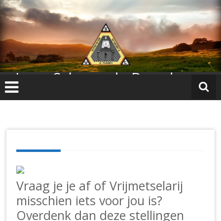
Ga
naar
de
inhoud
Loge Scharende Broeders
Vraag je je af of Vrijmetselarij
misschien iets voor jou is?
Overdenk dan deze stellingen