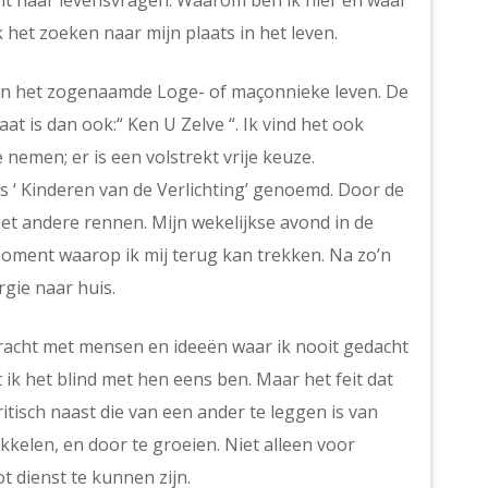
ht naar levensvragen. Waarom ben ik hier en waar
 het zoeken naar mijn plaats in het leven.
van het zogenaamde Loge- of maçonnieke leven. De
t is dan ook:“ Ken U Zelve “. Ik vind het ook
e nemen; er is een volstrekt vrije keuze.
s ‘ Kinderen van de Verlichting’ genoemd. Door de
et andere rennen. Mijn wekelijkse avond in de
moment waarop ik mij terug kan trekken. Na zo’n
gie naar huis.
racht met mensen en ideeën waar ik nooit gedacht
 ik het blind met hen eens ben. Maar het feit dat
tisch naast die van een ander te leggen is van
ikkelen, en door te groeien. Niet alleen voor
 dienst te kunnen zijn.