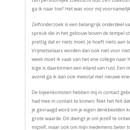
Een persoonlijke zoektocht dus. Een zoektoc
ga ik naar toe? Het was voor mij voornamelijk
Zelfonderzoek is een belangrijk onderdeel 
spreuk die in het gebouw boven de tempel staa
prettig dat er niets moet. Je hoeft niets aan t
Vrijmetselaars worden dan ook niet voor niet
week moet ik vaak van het ene college naar h
loge is daarbinnen een eiland van rust. Een 
avond ga ik dan ook meestal met nieuwe ener
De bijeenkomsten hebben mij in contact geb
had mee in contact te komen. Niet het feit dat
je gevraagd word om je eigen denkbeelden kri
grote waarde. Dit dwingt je om jezelf te ontw
mijzelf, maar ook om mijn medemens beter tot