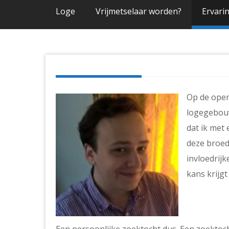
Loge
Vrijmetselaar worden?
Ervari
Op de open 
logegebouw
dat ik met 
deze broed
invloedrijk
kans krijgt